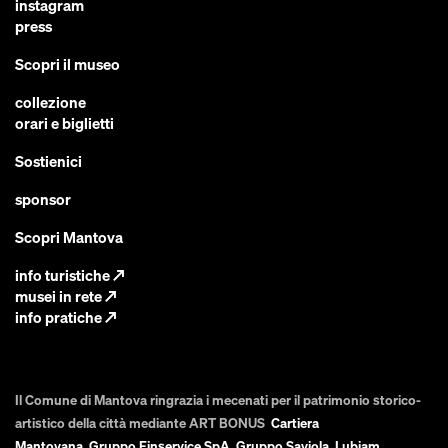
instagram
press
Scopri il museo
collezione
orari e biglietti
Sostienici
sponsor
Scopri Mantova
info turistiche
↗
musei in rete
↗
info pratiche
↗
Il Comune di Mantova ringrazia i mecenati per il patrimonio storico-
artistico della città mediante ART BONUS
Cartiera
Mantovana
,
Gruppo Finservice SpA
,
Gruppo Saviola
,
Lubiam
,