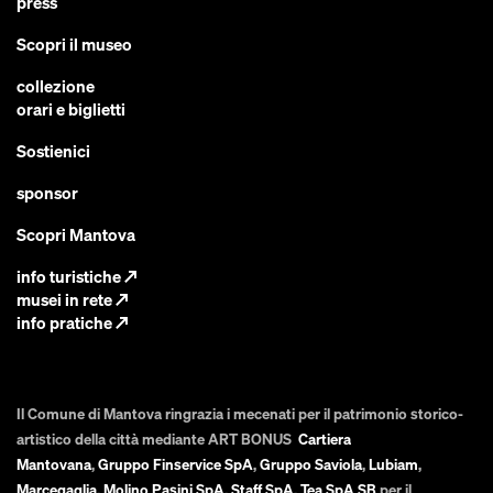
press
Scopri il museo
collezione
orari e biglietti
Sostienici
sponsor
Scopri Mantova
info turistiche
↗
musei in rete
↗
info pratiche
↗
Il Comune di Mantova ringrazia i mecenati per il patrimonio storico-
artistico della città mediante ART BONUS
Cartiera
Mantovana
,
Gruppo Finservice SpA
,
Gruppo Saviola
,
Lubiam
,
Marcegaglia
,
Molino Pasini SpA
,
Staff SpA
,
Tea SpA SB
per il